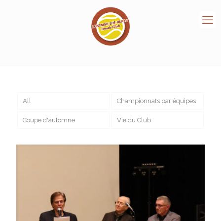
All
Championnats par équipes
Coupe d'automne
Vie du Club