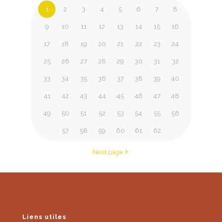
1
2
3
4
5
6
7
8
9
10
11
12
13
14
15
16
17
18
19
20
21
22
23
24
25
26
27
28
29
30
31
32
33
34
35
36
37
38
39
40
41
42
43
44
45
46
47
48
49
50
51
52
53
54
55
56
57
58
59
60
61
62
Next page
Liens utiles