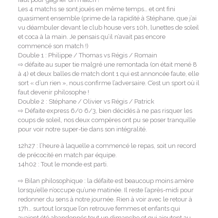
Les 4 matchs se sont joués en même temps… et ont fini
quasiment ensemble (prime de la rapidité à Stéphane, que j’ai
vu déambuler devant le club house vers 10h, lunettes de soleil
et coca à la main. Je pensais qu’il n’avait pas encore
commencé son match !)
Double 1 : Philippe / Thomas vs Régis / Romain
⇨ défaite au super tie malgré une remontada (on était mené 8
à 4) et deux balles de match dont 1 qui est annoncée faute, elle
sort « d’un rien », nous confirme l’adversaire. C’est un sport où il
faut devenir philosophe !
Double 2 : Stéphane / Olivier vs Régis / Patrick
⇨ Défaite express 6/0 6/3, bien décidés à ne pas risquer les
coups de soleil, nos deux compères ont pu se poser tranquille
pour voir notre super-tie dans son intégralité.
12h27 : l’heure à laquelle a commencé le repas, soit un record
de précocité en match par équipe.
14h02 : Tout le monde est parti.
⇨ Bilan philosophique : la défaite est beaucoup moins amère
lorsqu’elle n’occupe qu’une matinée. Il reste l’après-midi pour
redonner du sens à notre journée. Rien à voir avec le retour à
17h… surtout lorsque l’on retrouve femmes et enfants qui
avaient été abandonnés tout un dimanche et qui ajoutent au