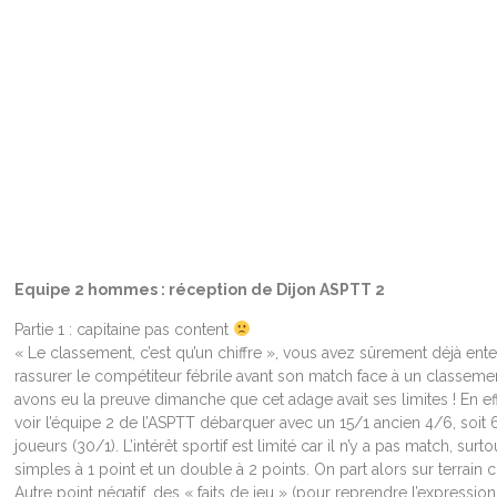
Equipe 2 hommes : réception de Dijon ASPTT 2
Partie 1 : capitaine pas content
« Le classement, c’est qu’un chiffre », vous avez sûrement déjà ent
rassurer le compétiteur fébrile avant son match face à un classeme
avons eu la preuve dimanche que cet adage avait ses limites ! En ef
voir l’équipe 2 de l’ASPTT débarquer avec un 15/1 ancien 4/6, soi
joueurs (30/1). L’intérêt sportif est limité car il n’y a pas match, sur
simples à 1 point et un double à 2 points. On part alors sur terrain 
Autre point négatif, des « faits de jeu » (pour reprendre l’expressi