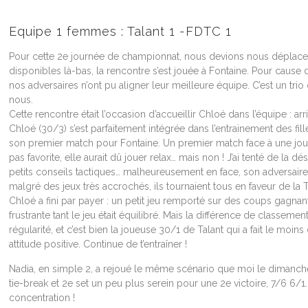
Equipe 1 femmes : Talant 1 -FDTC 1
Pour cette 2e journée de championnat, nous devions nous déplacer 
disponibles là-bas, la rencontre s’est jouée à Fontaine. Pour cause
nos adversaires n’ont pu aligner leur meilleure équipe. C’est un trio
nous.
Cette rencontre était l’occasion d’accueillir Chloé dans l’équipe : a
Chloé (30/3) s’est parfaitement intégrée dans l’entrainement des fill
son premier match pour Fontaine. Un premier match face à une jou
pas favorite, elle aurait dû jouer relax… mais non ! J’ai tenté de la dé
petits conseils tactiques… malheureusement en face, son adversaire 
malgré des jeux très accrochés, ils tournaient tous en faveur de la
Chloé a fini par payer : un petit jeu remporté sur des coups gagna
frustrante tant le jeu était équilibré. Mais la différence de classeme
régularité, et c’est bien la joueuse 30/1 de Talant qui a fait le moin
attitude positive. Continue de t’entraîner !
Nadia, en simple 2, a rejoué le même scénario que moi le dimanche
tie-break et 2e set un peu plus serein pour une 2e victoire, 7/6 6/1
concentration !