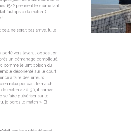
nes 15/2 prennent le même tarif
 fait l’autopsie du match…).
 !
ela ne serait pas arrivé, tu le
u porté vers l’avant : opposition
s après un démarrage compliqué,
fet, comme le lent poison du
semble désorienté sur le court
mence à faire des erreurs
 bien relax pendant le match
e match à 40-30, il n’arrive
 se faire pulvériser sur le
eu, je perds le match ». Et