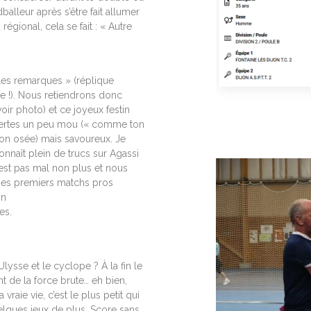
alleur après s’être fait allumer
égional, cela se fait : « Autre
lles remarques » (réplique
ce !). Nous retiendrons donc
oir photo) et ce joyeux festin
t certes un peu mou (« comme ton
son osée) mais savoureux. Je
onnaît plein de trucs sur Agassi
est pas mal non plus et nous
ses premiers matchs pros
on
es.
ysse et le cyclope ? À la fin le
nt de la force brute… eh bien,
vraie vie, c’est le plus petit qui
uelques jeux de plus. Score sans