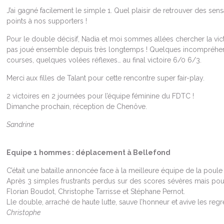
J’ai gagné facilement le simple 1. Quel plaisir de retrouver des sensa
points à nos supporters !
Pour le double décisif, Nadia et moi sommes allées chercher la vict
pas joué ensemble depuis très longtemps ! Quelques incompréhen
courses, quelques volées réflexes… au final victoire 6/0 6/3.
Merci aux filles de Talant pour cette rencontre super fair-play.
2 victoires en 2 journées pour l’équipe féminine du FDTC !
Dimanche prochain, réception de Chenôve.
Sandrine
Equipe 1 hommes : déplacement à Bellefond
C’était une bataille annoncée face à la meilleure équipe de la poule (
Après 3 simples frustrants perdus sur des scores sévères mais pou
Florian Boudot, Christophe Tarrisse et Stéphane Pernot.
Lle double, arraché de haute lutte, sauve l’honneur et avive les regr
Christophe