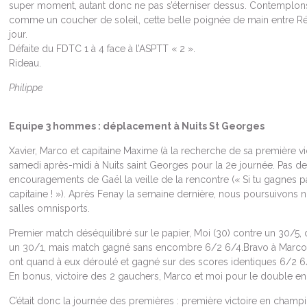
super moment, autant donc ne pas s’éterniser dessus. Contemplons 
comme un coucher de soleil, cette belle poignée de main entre Ré
jour.
Défaite du FDTC 1 à 4 face à l’ASPTT « 2 ».
Rideau.
Philippe
Equipe 3 hommes : déplacement à Nuits St Georges
Xavier, Marco et capitaine Maxime (à la recherche de sa première vi
samedi après-midi à Nuits saint Georges pour la 2e journée. Pas d
encouragements de Gaël la veille de la rencontre (« Si tu gagnes pa
capitaine ! »). Après Fenay la semaine dernière, nous poursuivons
salles omnisports.
Premier match déséquilibré sur le papier, Moi (30) contre un 30/5, 
un 30/1, mais match gagné sans encombre 6/2 6/4.Bravo à Marco 
ont quand à eux déroulé et gagné sur des scores identiques 6/2 6
En bonus, victoire des 2 gauchers, Marco et moi pour le double en 
C’était donc la journée des premières : première victoire en champi