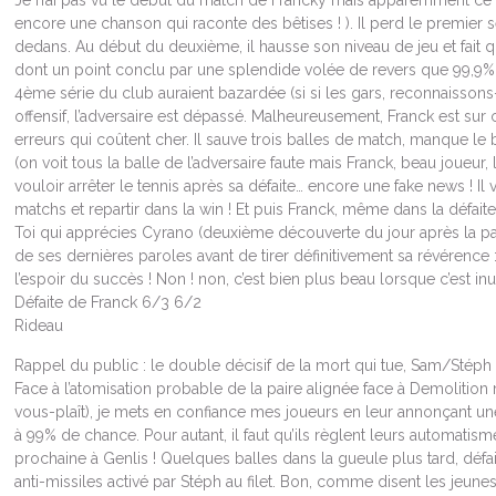
Je n’ai pas vu le début du match de Francky mais apparemment ce 
encore une chanson qui raconte des bêtises ! ). Il perd le premier 
dedans. Au début du deuxième, il hausse son niveau de jeu et fait 
dont un point conclu par une splendide volée de revers que 99,9% 
4ème série du club auraient bazardée (si si les gars, reconnaissons-
offensif, l’adversaire est dépassé. Malheureusement, Franck est sur c
erreurs qui coûtent cher. Il sauve trois balles de match, manque le 
(on voit tous la balle de l’adversaire faute mais Franck, beau joueur,
vouloir arrêter le tennis après sa défaite… encore une fake news ! Il 
matchs et repartir dans la win ! Et puis Franck, même dans la défait
Toi qui apprécies Cyrano (deuxième découverte du jour après la pas
de ses dernières paroles avant de tirer définitivement sa révérence
l’espoir du succès ! Non ! non, c’est bien plus beau lorsque c’est inut
Défaite de Franck 6/3 6/2
Rideau
Rappel du public : le double décisif de la mort qui tue, Sam/Sté
Face à l’atomisation probable de la paire alignée face à Demolition 
vous-plaît), je mets en confiance mes joueurs en leur annonçant un
à 99% de chance. Pour autant, il faut qu’ils règlent leurs automatism
prochaine à Genlis ! Quelques balles dans la gueule plus tard, défa
anti-missiles activé par Stéph au filet. Bon, comme disent les jeunes, 