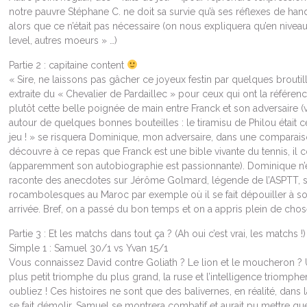
notre pauvre Stéphane C. ne doit sa survie qu’à ses réflexes de handb
alors que ce n’était pas nécessaire (on nous expliquera qu’en niveau r
level, autres moeurs » …)
Partie 2 : capitaine content
« Sire, ne laissons pas gâcher ce joyeux festin par quelques brouti
extraite du « Chevalier de Pardaillec » pour ceux qui ont la référen
plutôt cette belle poignée de main entre Franck et son adversaire (v
autour de quelques bonnes bouteilles : le tiramisu de Philou étai
jeu ! » se risquera Dominique, mon adversaire, dans une comparai
découvre à ce repas que Franck est une bible vivante du tennis, il c
(apparemment son autobiographie est passionnante). Dominique n’
raconte des anecdotes sur Jérôme Golmard, légende de l’ASPTT, 
rocambolesques au Maroc par exemple où il se fait dépouiller à s
arrivée. Bref, on a passé du bon temps et on a appris plein de chos
Partie 3 : Et les matchs dans tout ça ? (Ah oui c’est vrai, les matchs !)
Simple 1 : Samuel 30/1 vs Yvan 15/1
Vous connaissez David contre Goliath ? Le lion et le moucheron ? Ul
plus petit triomphe du plus grand, la ruse et l’intelligence triomphe
oubliez ! Ces histoires ne sont que des balivernes, en réalité, dans la 
se fait démolir. Samuel se montrera combatif et aurait pu mettre q