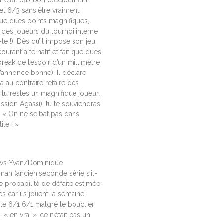
n’était pas bon (décidément
set 6/3 sans être vraiment
quelques points magnifiques,
des joueurs du tournoi interne
le !). Dès qu’il impose son jeu
ourant alternatif et fait quelques
break de l’espoir d’un millimètre
 l’annonce bonne). Il déclare
va au contraire refaire des
e tu restes un magnifique joueur.
sion Agassi), tu te souviendras
 : « On ne se bat pas dans
ile ! »
ph vs Yvan/Dominique
man (ancien seconde série s’il-
e probabilité de défaite estimée
es car ils jouent la semaine
ite 6/1 6/1 malgré le bouclier
« en vrai », ce n’était pas un