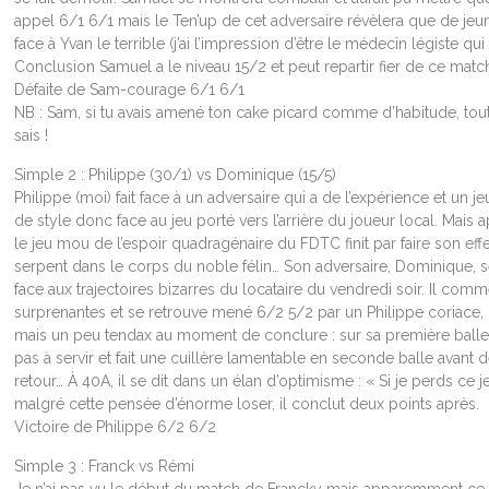
appel 6/1 6/1 mais le Ten’up de cet adversaire révèlera que de jeu
face à Yvan le terrible (j’ai l’impression d’être le médecin légiste qui
Conclusion Samuel a le niveau 15/2 et peut repartir fier de ce match
Défaite de Sam-courage 6/1 6/1
NB : Sam, si tu avais amené ton cake picard comme d’habitude, tout c
sais !
Simple 2 : Philippe (30/1) vs Dominique (15/5)
Philippe (moi) fait face à un adversaire qui a de l’expérience et un je
de style donc face au jeu porté vers l’arrière du joueur local. Mai
le jeu mou de l’espoir quadragénaire du FDTC finit par faire son ef
serpent dans le corps du noble félin… Son adversaire, Dominique, 
face aux trajectoires bizarres du locataire du vendredi soir. Il com
surprenantes et se retrouve mené 6/2 5/2 par un Philippe coriace,
mais un peu tendax au moment de conclure : sur sa première balle d
pas à servir et fait une cuillère lamentable en seconde balle avant de
retour… À 40A, il se dit dans un élan d’optimisme : « Si je perds ce j
malgré cette pensée d’énorme loser, il conclut deux points après.
Victoire de Philippe 6/2 6/2
Simple 3 : Franck vs Rémi