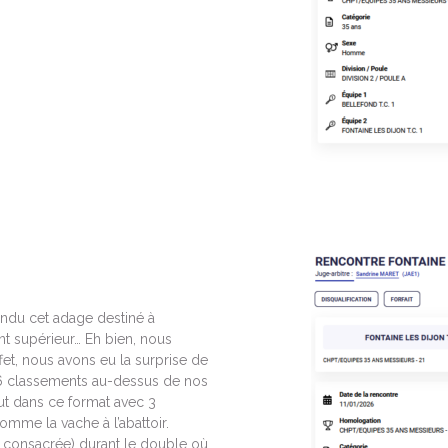
endu cet adage destiné à
nt supérieur… Eh bien, nous
fet, nous avons eu la surprise de
t 6 classements au-dessus de nos
tout dans ce format avec 3
comme la vache à l’abattoir.
on consacrée) durant le double où