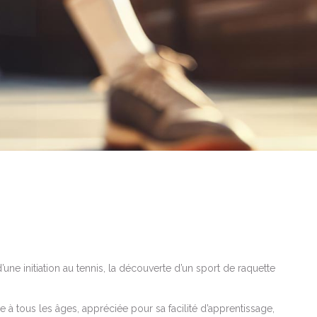
e initiation au tennis, la découverte d’un sport de raquette
 à tous les âges, appréciée pour sa facilité d’apprentissage,