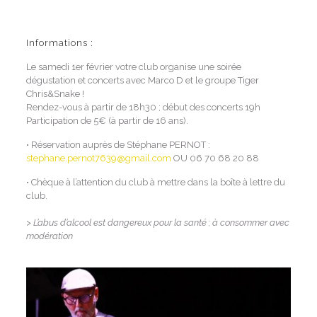
Informations :
Le samedi 1er février votre club organise une soirée
dégustation et concerts avec Marco D et le groupe Tiger
Chris&Snake !
Rendez-vous à partir de 18h30 ; début des concerts 19h
Participation de 5€ (à partir de 16 ans).
• Réservation auprès de Stéphane PERNOT :
stephane.pernot7639@gmail.com
OU 06 70 68 20 88
• Chèque à l’attention du club à mettre dans la boîte à lettre du
club.
> L’abus d’alcool est dangereux pour la santé ; à consommer avec
modération