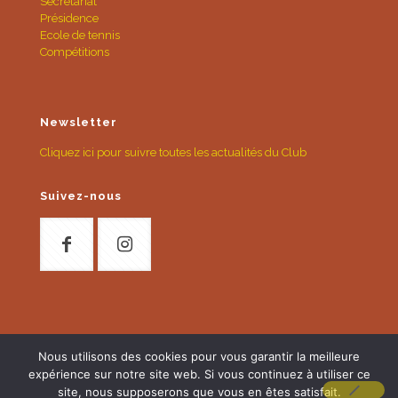
Secrétariat
Présidence
Ecole de tennis
Compétitions
Newsletter
Cliquez ici pour suivre toutes les actualités du Club
Suivez-nous
Nous utilisons des cookies pour vous garantir la meilleure
expérience sur notre site web. Si vous continuez à utiliser ce
Mentions légales 2026
-
Réalisation NEL graphisme 2026
site, nous supposerons que vous en êtes satisfait.