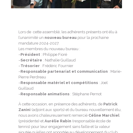
Lors de cette assemblé, les adhérents présents ont élu à
l’unanimité un
nouveau bureau
pour la prochaine
mandature 2024-2027.
Les membres du nouveau bureau :
–
Président
: Philippe Fioré
–
Secrétaire
: Nathalie Guillaud
–
Trésorier
: Frédéric Fournier
–
Responsable partenariat et communication
: Marie-
Pierre Perdreau
–
Responsable matériel et compétitions
: Joel
Guillaud
–
Responsable animations
: Stéphane Pernot
À cette occasion, en présence des adhérents, de
Patrick
Zanini
(adjoint aux sports) et du bureau nouvellement élu,
nous avons chaleureusement remercié
Céline Marchiel
(présidente) et
Aurélie Rabin
(responsable école de
tennis) pour leur engagement sans faille et la valeur
ajoutée qu’elles ont apportée au développement du club