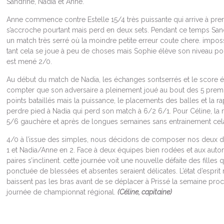
Sandrine, Nadia et Anne.
Anne commence contre Estelle 15/4 très puissante qui arrive à pre
s’accroche pourtant mais perd en deux sets. Pendant ce temps San
un match très serré où la moindre petite erreur coute chere. impossi
tant cela se joue à peu de choses mais Sophie élève son niveau p
est mené 2/0.
Au début du match de Nadia, les échanges sontserrés et le score é
compter que son adversaire a pleinement joué au bout des 5 premie
points bataillés mais la puissance, le placements des balles et la rap
perdre pied à Nadia qui perd son match à 6/2 6/1. Pour Céline, la 
5/6 gauchère et après de longues semaines sans entrainement cela 
4/0 à l’issue des simples, nous décidons de composer nos deux 
1 et Nadia/Anne en 2. Face à deux équipes bien rodées et aux auto
paires s’inclinent. cette journée voit une nouvelle défaite des filles 
ponctuée de blessées et absentes seraient délicates. L’état d’esprit r
baissent pas les bras avant de se déplacer à Prissé la semaine pro
journée de championnat régional.
(Céline, capitaine)