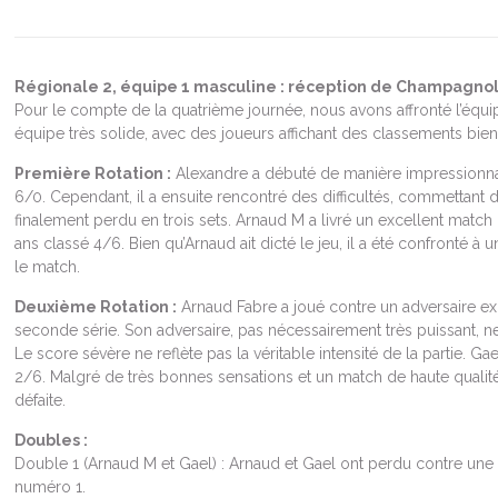
Régionale 2, équipe 1 masculine : réception de Champagnol
Pour le compte de la quatrième journée, nous avons affronté l’éq
équipe très solide, avec des joueurs affichant des classements bien
Première Rotation :
Alexandre a débuté de manière impressionnan
6/0. Cependant, il a ensuite rencontré des difficultés, commettant 
finalement perdu en trois sets. Arnaud M a livré un excellent match
ans classé 4/6. Bien qu’Arnaud ait dicté le jeu, il a été confronté à 
le match.
Deuxième Rotation :
Arnaud Fabre a joué contre un adversaire ex
seconde série. Son adversaire, pas nécessairement très puissant, ne
Le score sévère ne reflète pas la véritable intensité de la partie. Ga
2/6. Malgré de très bonnes sensations et un match de haute qualit
défaite.
Doubles :
Double 1 (Arnaud M et Gael) : Arnaud et Gael ont perdu contre une 
numéro 1.