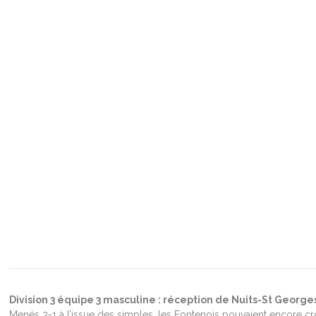
Division 3 équipe 3 masculine : réception de Nuits-St George
Menés 3-1 à l’issue des simples, les Fontenois pouvaient encore cro