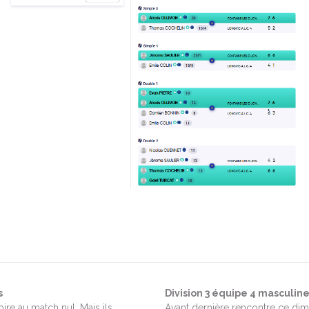
s
Division 3 équipe 4 masculi
ire au match nul. Mais ils
Avant dernière rencontre ce dim