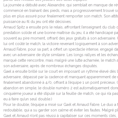
La journée a débuté avec Alexandre, qui semblait en manque de rév
commencé en traînant des pieds, mais a progressivement trouvé s
plus en plus assuré pour finalement remporter son match. Son atti
puissance au fil du jeu ont été décisives.
Arnaud Spitz a ensuite pris le relais, affrontant l’enseignant du clu
prestation solide et une bonne maîtrise du jeu, il a été handicapé p
souvent au pire moment, offrant des jeux gratuits à son adversaire
lui ont coûté le match, la victoire revenant logiquement à son adver
Arnaud Fabre, pour sa part, a offert un spectacle intense, engagé d
avec un adversaire de style similaire. Les longs rallyes et les éch
marqué cette rencontre, mais malgré une lutte acharnée, le match a 
son adversaire, après de nombreux échanges disputés.
Gael a ensuite brillé sur le court en imposant un rythme élevé dès
adversaire, dépassé par la cadence et manquant apparemment de m
finalement abandonné à 4/0, offrant à l’équipe 1 un point précieux. 
abandon en simple, le double numéro 2 est automatiquement donné 
cinquième joueur a été stipulé sur la feuille de match, ce qui n’a p
eu à faire qu’un seul double.)
Pour le double, l’équipe a misé sur Gaël et Arnaud Fabre. Le duo a 
redoutable, qui a su garder son calme et éviter les fautes. Malgré p
Gael et Arnaud n’ont pas réussi à capitaliser sur ces moments clés, s