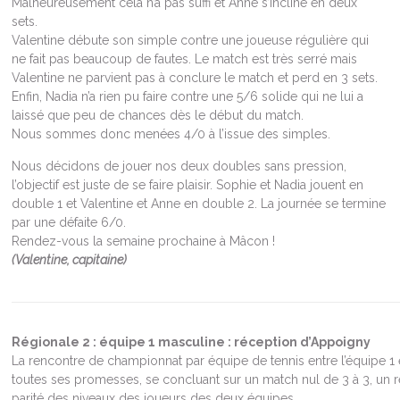
Malheureusement cela n’a pas suffi et Anne s’incline en deux
sets.
Valentine débute son simple contre une joueuse régulière qui
ne fait pas beaucoup de fautes. Le match est très serré mais
Valentine ne parvient pas à conclure le match et perd en 3 sets.
Enfin, Nadia n’a rien pu faire contre une 5/6 solide qui ne lui a
laissé que peu de chances dès le début du match.
Nous sommes donc menées 4/0 à l’issue des simples.
Nous décidons de jouer nos deux doubles sans pression,
l’objectif est juste de se faire plaisir. Sophie et Nadia jouent en
double 1 et Valentine et Anne en double 2. La journée se termine
par une défaite 6/0.
Rendez-vous la semaine prochaine à Mâcon !
(Valentine, capitaine)
Régionale 2 : équipe 1 masculine : réception d’Appoigny
La rencontre de championnat par équipe de tennis entre l’équipe 1 
toutes ses promesses, se concluant sur un match nul de 3 à 3, un ré
parité des niveaux des joueurs des deux équipes.