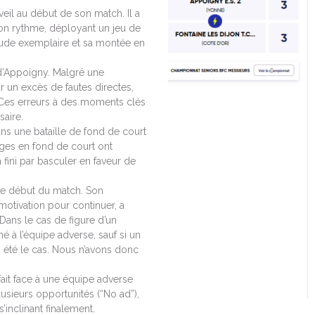
eil au début de son match. Il a
on rythme, déployant un jeu de
tude exemplaire et sa montée en
b d’Appoigny. Malgré une
ar un excès de fautes directes,
. Ces erreurs à des moments clés
saire.
ans une bataille de fond de court
anges en fond de court ont
fini par basculer en faveur de
 le début du match. Son
otivation pour continuer, a
(Dans le cas de figure d’un
à l’équipe adverse, sauf si un
as été le cas. Nous n’avons donc
fait face à une équipe adverse
lusieurs opportunités (“No ad”),
’inclinant finalement.