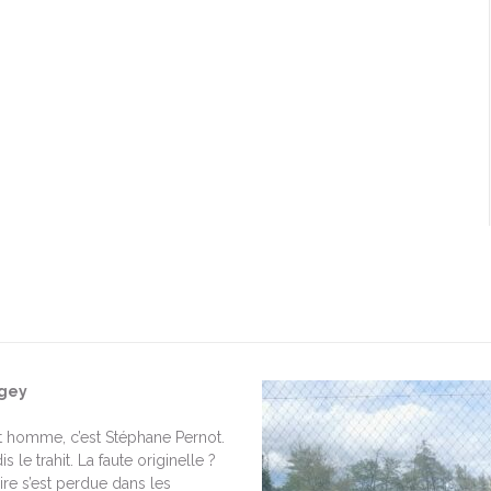
ngey
t homme, c’est Stéphane Pernot.
 le trahit. La faute originelle ?
re s’est perdue dans les