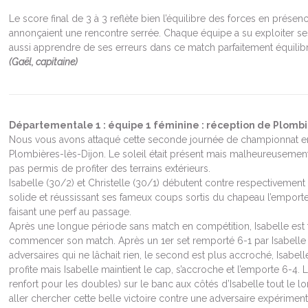
Le score final de 3 à 3 reflète bien l’équilibre des forces en présen
annonçaient une rencontre serrée. Chaque équipe a su exploiter s
aussi apprendre de ses erreurs dans ce match parfaitement équilib
(Gaël, capitaine)
Départementale 1 : équipe 1 féminine : réception de Plomb
Nous vous avons attaqué cette seconde journée de championnat en 
Plombières-lès-Dijon. Le soleil était présent mais malheureusement 
pas permis de profiter des terrains extérieurs.
Isabelle (30/2) et Christelle (30/1) débutent contre respectivement 
solide et réussissant ses fameux coups sortis du chapeau l’emport
faisant une perf au passage.
Après une longue période sans match en compétition, Isabelle est 
commencer son match. Après un 1er set remporté 6-1 par Isabelle
adversaires qui ne lâchait rien, le second est plus accroché, Isabel
profite mais Isabelle maintient le cap, s’accroche et l’emporte 6-4.
renfort pour les doubles) sur le banc aux côtés d’Isabelle tout le l
aller chercher cette belle victoire contre une adversaire expérimen