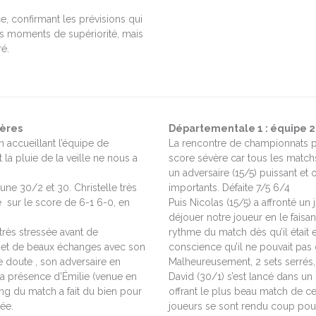
ce, confirmant les prévisions qui
es moments de supériorité, mais
ré.
ières
Départementale 1 : équipe 2
accueillant l’équipe de
La rencontre de championnats pa
la pluie de la veille ne nous a
score sévère car tous les matchs
un adversaire (15/5) puissant et
une 30/2 et 30. Christelle très
importants. Défaite 7/5 6/4
e sur le score de 6-1 6-0, en
Puis Nicolas (15/5) a affronté un
déjouer notre joueur en le faisan
très stressée avant de
rythme du match dès qu’il était en
 et de beaux échanges avec son
conscience qu’il ne pouvait pas 
le doute , son adversaire en
Malheureusement, 2 sets serrés, 
 La présence d’Émilie (venue en
David (30/1) s’est lancé dans un 
ong du match a fait du bien pour
offrant le plus beau match de ce
tée.
joueurs se sont rendu coup pour