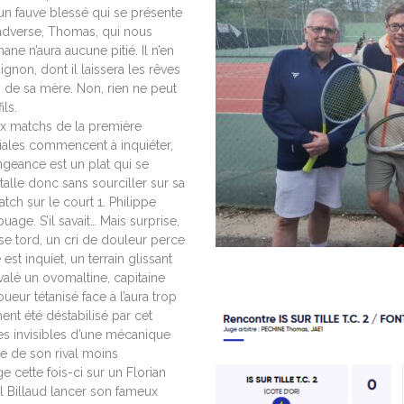
t un fauve blessé qui se présente
e adverse, Thomas, qui nous
e n’aura aucune pitié. Il n’en
non, dont il laissera les rêves
s de sa mère. Non, rien ne peut
ls.
aux matchs de la première
oriales commencent à inquiéter,
engeance est un plat qui se
talle donc sans sourciller sur sa
ch sur le court 1. Philippe
uage. S’il savait… Mais surprise,
se tord, un cri de douleur perce
est inquiet, un terrain glissant
 avalé un ovomaltine, capitaine
eur tétanisé face à l’aura trop
ment été déstabilisé par cet
les invisibles d’une mécanique
se de son rival moins
cette fois-ci sur un Florian
 Billaud lancer son fameux