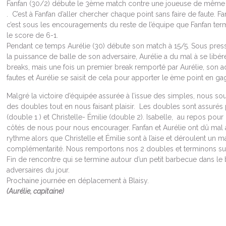
Fanfan (30/2) débute le 3ème match contre une joueuse de même
. C’est à Fanfan d’aller chercher chaque point sans faire de faute. F
c’est sous les encouragements du reste de l’équipe que Fanfan ter
le score de 6-1.
Pendant ce temps Aurélie (30) débute son match à 15/5. Sous pres
la puissance de balle de son adversaire, Aurélie a du mal à se libér
breaks, mais une fois un premier break remporté par Aurélie, son ad
fautes et Aurélie se saisit de cela pour apporter le ème point en ga
Malgré la victoire d’équipée assurée à l’issue des simples, nous sou
des doubles tout en nous faisant plaisir. Les doubles sont assurés 
(double 1 ) et Christelle- Émilie (double 2). Isabelle, au repos pou
côtés de nous pour nous encourager. Fanfan et Aurélie ont dû mal à
rythme alors que Christelle et Émilie sont à l’aise et déroulent un m
complémentarité. Nous remportons nos 2 doubles et terminons sur
Fin de rencontre qui se termine autour d’un petit barbecue dans 
adversaires du jour.
Prochaine journée en déplacement à Blaisy.
(Aurélie, capitaine)