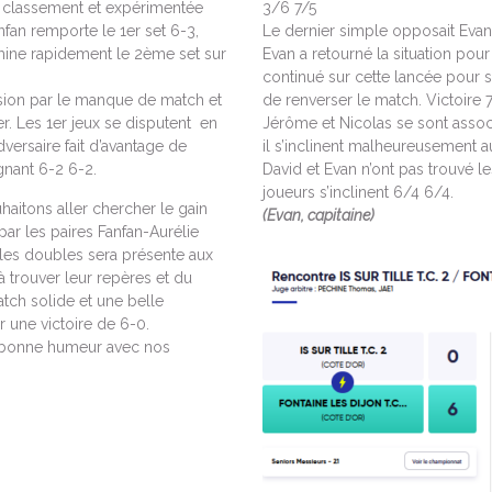
 classement et expérimentée
3/6 7/5
anfan remporte le 1er set 6-3,
Le dernier simple opposait Evan 
mine rapidement le 2ème set sur
Evan a retourné la situation pou
continué sur cette lancée pour so
sion par le manque de match et
de renverser le match. Victoire 
er. Les 1er jeux se disputent en
Jérôme et Nicolas se sont assoc
versaire fait d’avantage de
il s’inclinent malheureusement a
gnant 6-2 6-2.
David et Evan n’ont pas trouvé le
joueurs s’inclinent 6/4 6/4.
haitons aller chercher le gain
(Evan, capitaine)
par les paires Fanfan-Aurélie
r les doubles sera présente aux
 trouver leur repères et du
atch solide et une belle
 une victoire de 6-0.
le bonne humeur avec nos