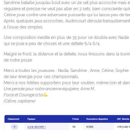
Sandrine bataille jusqu’au bout avec un 2e set plus accroché mais e
régulière et précise ne veut pas aller en 3 sets, bien consciente qu’e
Céline joue contre une adversaire puissante qui lui laisse peu de t
Après quelques jeux accrochés, Audincourt déroule tranquillement
à l’issue des simples.
Une composition inédite en plus de 35 pour ce double avec Nadia e
qui se joue à peu de choses et une défaite 6/4 6/4.
Malgré le froid, la distance et la défaite, nous finissons dans la bo
de notre poule.
Merci à toutes les joueuses : Nadia, Sandrine , Anne, Céline, Sophi
de leur énergie pour ces championnats.
Merci à nos fidèles supporters pour leur soutien, même loin et dans 
Une pensée pour notre ancienne équipière, Anne M…
Force et Courage à toi
(Céline, capitaine)